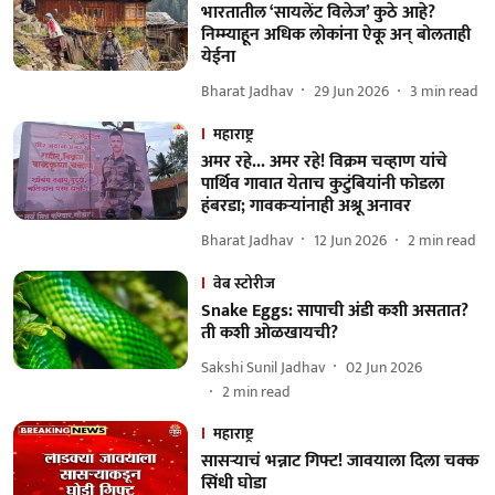
भारतातील ‘सायलेंट विलेज’ कुठे आहे?
निम्म्याहून अधिक लोकांना ऐकू अन् बोलताही
येईना
Bharat Jadhav
29 Jun 2026
3
min read
महाराष्ट्र
अमर रहे... अमर रहे! विक्रम चव्हाण यांचे
पार्थिव गावात येताच कुटुंबियांनी फोडला
हंबरडा; गावकऱ्यांनाही अश्रू अनावर
Bharat Jadhav
12 Jun 2026
2
min read
वेब स्टोरीज
Snake Eggs: सापाची अंडी कशी असतात?
ती कशी ओळखायची?
Sakshi Sunil Jadhav
02 Jun 2026
2
min read
महाराष्ट्र
सासऱ्याचं भन्नाट गिफ्ट! जावयाला दिला चक्क
सिंधी घोडा