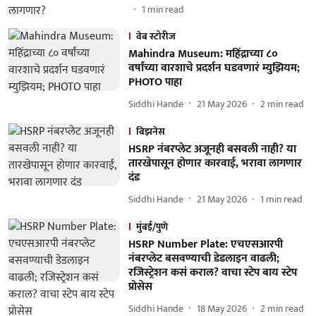
1
min read
वेब स्टोरीज
Mahindra Museum: महिंद्राच्या ८०
वर्षांच्या वारशाचे प्रदर्शन घडवणारं म्युझियम;
PHOTO पाहा
Siddhi Hande
21 May 2026
2
min read
बिझनेस
HSRP नंबरप्लेट अजूनही बसवली नाही? या
तारखेपासून होणार कारवाई, भरावा लागणार
दंड
Siddhi Hande
21 May 2026
1
min read
मुंबई/पुणे
HSRP Number Plate: एचएसआरपी
नंबरप्लेट बसवण्याची डेडलाइन वाढली;
रजिस्ट्रेशन कसं कराल? वाचा स्टेप बाय स्टेप
प्रोसेस
Siddhi Hande
18 May 2026
2
min read