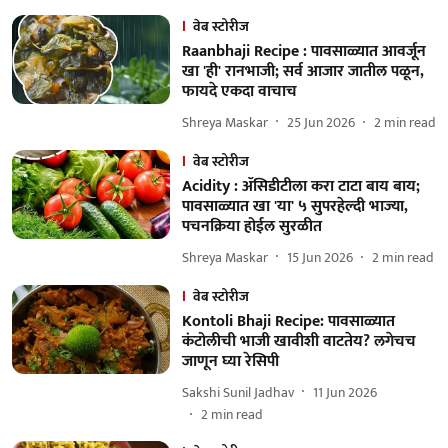
वेब स्टोरीज
Raanbhaji Recipe : पावसाळ्यात आवर्जून
खा 'ही' रानभाजी; सर्व आजार जातील पळून,
फायदे एकदा वाचाच
Shreya Maskar
25 Jun 2026
2
min read
वेब स्टोरीज
Acidity : ॲसिडीटीला करा टाटा बाय बाय;
पावसाळ्यात खा 'या' ५ सुपरहेल्दी भाज्या,
पचनक्रिया होईल सुरळीत
Shreya Maskar
15 Jun 2026
2
min read
वेब स्टोरीज
Kontoli Bhaji Recipe: पावसाळ्यात
कंटोलीची भाजी खावीशी वाटतेय? लगेचच
जाणून घ्या रेसिपी
Sakshi Sunil Jadhav
11 Jun 2026
2
min read