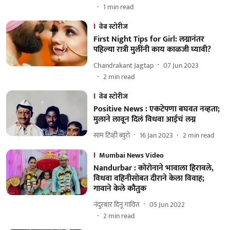
1
min read
वेब स्टोरीज
First Night Tips for Girl: लग्नानंतर
पहिल्या रात्री मुलींनी काय काळजी घ्यावी?
Chandrakant Jagtap
07 Jun 2023
2
min read
वेब स्टोरीज
Positive News : एकटेपणा बघवत नव्हता;
मुलाने लावून दिलं विधवा आईचं लग्न
साम टिव्ही ब्युरो
16 Jan 2023
2
min read
Mumbai News Video
Nandurbar : कोरोनाने भावाला हिरावले,
विधवा वहिनीसोबत दीराने केला विवाह;
गावाने केले कौतुक
नंदुरबार दिनू गावित
05 Jun 2022
2
min read