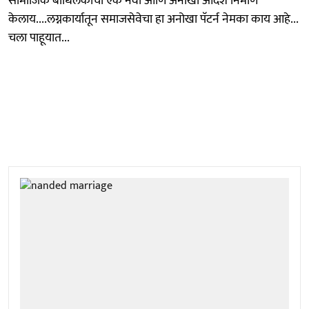
सामाजिक बांधिलकीचा एक नवा आणि अनोखा आदर्श निर्माण
केलाय....लग्नकार्यातून समाजसेवेचा हा अनोखा पॅटर्न नेमका काय आहे...
चला पाहूयात...