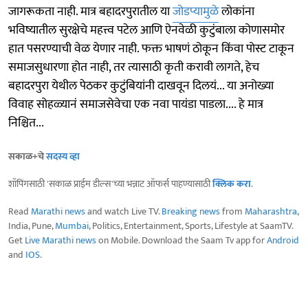
जागरूकता नाही. मात्र बहादरपुरातील या
जोडप्यामुळे
लोकांना
भविष्यातील सुरक्षेचे महत्त्व पटेल आणि ऐनवेळी कुटुंबाला कोणासमोर
हात पसरण्याची वेळ येणार नाही. फक्त भाषणं ठोकून किंवा पोस्ट टाकून
समाजसुधारणा होत नाही, तर त्यासाठी कृती करावी लागते, हेच
बहादरपुरा येथील पेठकर कुटुंबियांनी दाखवून दिलयं... या अनोख्या
विवाह सोहळ्यानं समाजसेवेचा एक नवा पायंडा पाडला.... हे मात्र
निश्चित...
सकाळ+चे
सदस्य व्हा
शॉपिंगसाठी 'सकाळ प्राईम डील्स'च्या भन्नाट ऑफर्स पाहण्यासाठी
क्लिक करा
.
Read
Marathi news
and watch Live TV.
Breaking news
from
Maharashtra
,
India, Pune,
Mumbai
, Politics, Entertainment, Sports, Lifestyle at SaamTV.
Get
Live Marathi news
on Mobile. Download the Saam Tv app for
Android
and
IOS
.