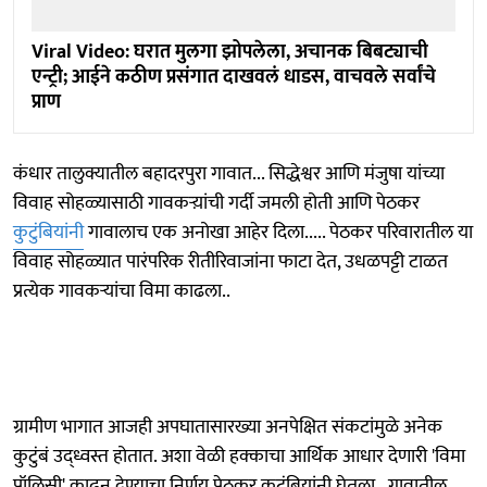
Viral Video: घरात मुलगा झोपलेला, अचानक बिबट्याची
एन्ट्री; आईने कठीण प्रसंगात दाखवलं धाडस, वाचवले सर्वांचे
प्राण
कंधार तालुक्यातील बहादरपुरा गावात... सिद्धेश्वर आणि मंजुषा यांच्या
विवाह सोहळ्यासाठी गावकऱ्य़ांची गर्दी जमली होती आणि पेठकर
कुटुंबियांनी
गावालाच एक अनोखा आहेर दिला..... पेठकर परिवारातील या
विवाह सोहळ्यात पारंपरिक रीतीरिवाजांना फाटा देत, उधळपट्टी टाळत
प्रत्येक गावकऱ्यांचा विमा काढला..
ग्रामीण भागात आजही अपघातासारख्या अनपेक्षित संकटांमुळे अनेक
कुटुंबं उद्ध्वस्त होतात. अशा वेळी हक्काचा आर्थिक आधार देणारी 'विमा
पॉलिसी' काढून देण्याचा निर्णय पेठकर कुटुंबियांनी घेतला...गावातील