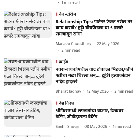
1
min read
वेब स्टोरीज
Relationship Tips: पार्टनर ऐकत नसेल तर
काय करावे? हट्टी बॉयफ्रेंडला या 5 प्रकारे
समजावून सांगा
Manasvi Choudhary
22 May 2026
2
min read
क्राईम
नवरा-बायकोमधील वाद टोकाला भिडला,पतीनं
पत्नीचा गळा चिरला अन्...; दुहेरी हत्याकांडानं
नांदेड हादरलं
Bharat Jadhav
12 May 2026
2
min read
देश विदेश
ऑफिसमध्ये लफड्यांचा बाजार, डेस्कवर
डेटिंग, जोडीदाराला वेटिंग
Snehil Shivaji
08 May 2026
1
min read