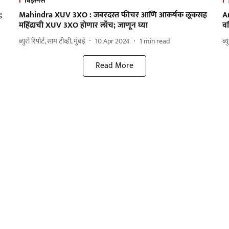
बिझनेस
;
Mahindra XUV 3XO : जबरदस्त फीचर आणि आकर्षक लूकसह
A
महिंद्राची XUV 3XO होणार लाँच; जाणून घ्या
वड
ब्युरो रिपोर्ट, साम टीव्ही, मुंबई
10 Apr 2024
1
min read
ब्य
Read More