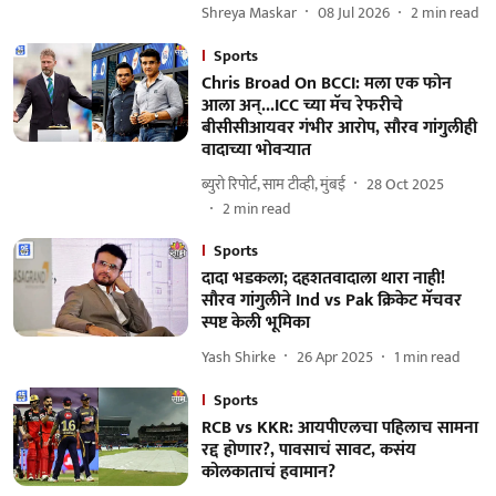
Shreya Maskar
08 Jul 2026
2
min read
Sports
Chris Broad On BCCI: मला एक फोन
आला अन्...ICC च्या मॅच रेफरीचे
बीसीसीआयवर गंभीर आरोप, सौरव गांगुलीही
वादाच्या भोवऱ्यात
ब्युरो रिपोर्ट, साम टीव्ही, मुंबई
28 Oct 2025
2
min read
Sports
दादा भडकला; दहशतवादाला थारा नाही!
सौरव गांगुलीने Ind vs Pak क्रिकेट मॅचवर
स्पष्ट केली भूमिका
Yash Shirke
26 Apr 2025
1
min read
Sports
RCB vs KKR: आयपीएलचा पहिलाच सामना
रद्द होणार?, पावसाचं सावट, कसंय
कोलकाताचं हवामान?