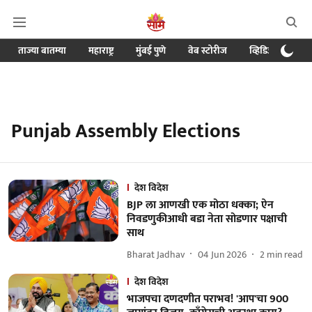
ताज्या बातम्या
महाराष्ट्र
मुंबई पुणे
वेब स्टोरीज
व्हिडिओ
क्र
Punjab Assembly Elections
देश विदेश
BJP ला आणखी एक मोठा धक्का; ऐन
निवडणुकीआधी बडा नेता सोडणार पक्षाची
साथ
Bharat Jadhav
04 Jun 2026
2
min read
देश विदेश
भाजपचा दणदणीत पराभव! 'आप'चा 900