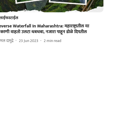
लाईफस्टाईल
everse Waterfall In Maharashtra: महाराष्ट्रातील या
िकाणी वाहतो उलटा धबधबा, नजारा पाहून डोळे दिपतील
मल दामुद्रे
23 Jun 2023
2
min read