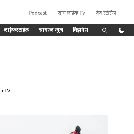
Podcast
साम लाईव्ह TV
वेब स्टोरीज
लाईफस्टाईल
व्हायरल न्यूज
बिझनेस
am TV