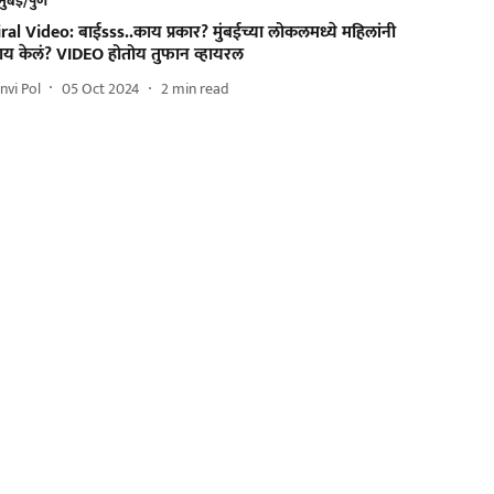
मुंबई/पुणे
ral Video: बाईsss..काय प्रकार? मुंबईच्या लोकलमध्ये महिलांनी
ाय केलं? VIDEO होतोय तुफान व्हायरल
nvi Pol
05 Oct 2024
2
min read