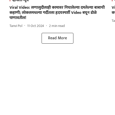
व्हायरल न्यूज
Viral Video: सणासुदीलाही कामावर निघालेल्या दमलेल्या बाबाची
Vi
कहाणी; लोकलमधल्या गर्दीतला हृदयस्पर्शी Video बघून डोळे
क
पाणावतील!
Ta
Tanvi Pol
11 Oct 2024
2
min read
Read More