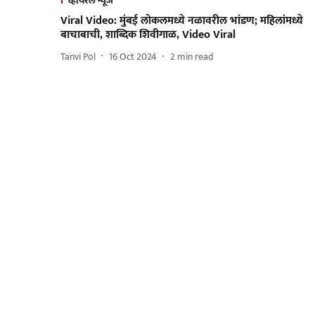
व्हायरल न्यूज
Viral Video: मुंबई लोकलमध्ये नळावरील भांडण; महिलांमध्ये
बाचाबाची, शा‍ब्दिक शिवीगाळ, Video Viral
Tanvi Pol
16 Oct 2024
2
min read