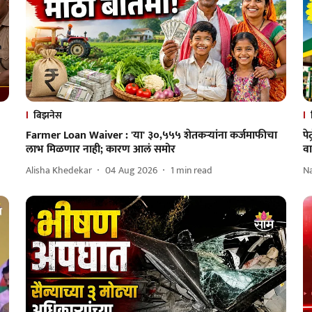
बिझनेस
Farmer Loan Waiver : 'या' ३०,५५५ शेतकऱ्यांना कर्जमाफीचा
पे
लाभ मिळणार नाही; कारण आलं समोर
व
Alisha Khedekar
04 Aug 2026
1
min read
N