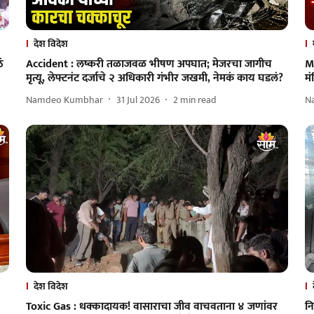
देश विदेश
ं
Accident : लष्करी तळाजवळ भीषण अपघात; मेजरचा जागीच
M
मृत्यू, लेफ्टनंट दर्जाचे २ अधिकारी गंभीर जखमी, नेमकं काय घडलं?
मं
Namdeo Kumbhar
31 Jul 2026
2
min read
N
देश विदेश
Toxic Gas : धक्कादायक! वासाराचा जीव वाचवताना ४ जणांवर
नि