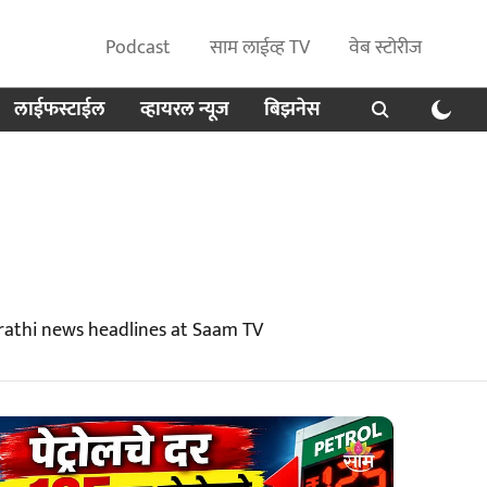
Podcast
साम लाईव्ह TV
वेब स्टोरीज
लाईफस्टाईल
व्हायरल न्यूज
बिझनेस
rathi news headlines at Saam TV