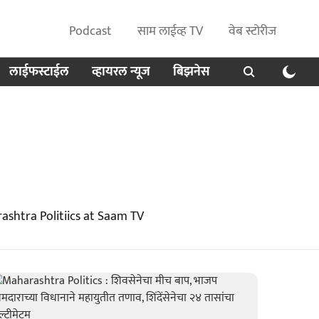
Podcast
साम लाईव्ह TV
वेब स्टोरीज
लाईफस्टाईल
व्हायरल न्यूज
बिझनेस
ashtra Politiics at Saam TV