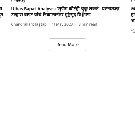
महाराष्ट्र
या
Ulhas Bapat Analysis: 'सुप्रीम कोर्टही चुकू शकतं', घटनातज्ज्ञ
Ma
ून
उल्हास बापट यांचं निकालानंतर मुद्देसूद विश्लेषण
हा
आत
Chandrakant Jagtap
11 May 2023
3
min read
ब्य
Read More