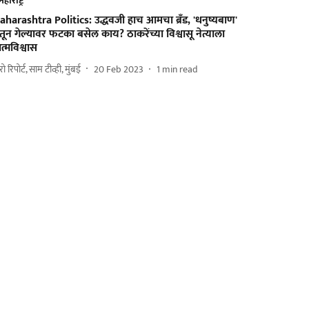
महाराष्ट्र
harashtra Politics: उद्धवजी हाच आमचा ब्रँड, 'धनुष्यबाण'
तून गेल्यावर फटका बसेल काय? ठाकरेंच्या विश्वासू नेत्याला
्मविश्वास
ुरो रिपोर्ट, साम टीव्ही, मुंबई
20 Feb 2023
1
min read