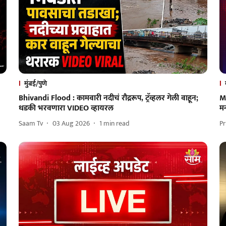
मुंबई/पुणे
Bhivandi Flood : कामवारी नदीचं रौद्ररूप, ट्रॅव्हलर गेली वाहून;
M
धडकी भरवणारा VIDEO व्हायरल
मन
Saam Tv
03 Aug 2026
1
min read
Pr