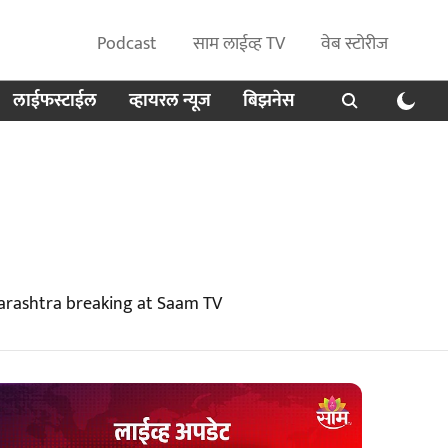
Podcast
साम लाईव्ह TV
वेब स्टोरीज
लाईफस्टाईल
व्हायरल न्यूज
बिझनेस
arashtra breaking at Saam TV