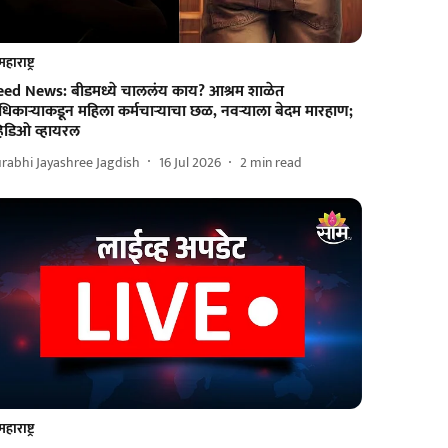
महाराष्ट्र
eed News: बीडमध्ये चाललंय काय? आश्रम शाळेत
िकाऱ्याकडून महिला कर्मचाऱ्याचा छळ, नवऱ्याला बेदम मारहाण;
हिडिओ व्हायरल
rabhi Jayashree Jagdish
16 Jul 2026
2
min read
महाराष्ट्र