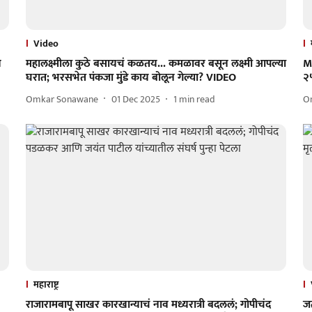
Video
ि
महालक्ष्मीला कुठे बसायचं कळतय... कमळावर बसून लक्ष्मी आपल्या
M
घरात; भरसभेत पंकजा मुंडे काय बोलून गेल्या? VIDEO
२५
Omkar Sonawane
01 Dec 2025
1
min read
O
महाराष्ट्र
राजारामबापू साखर कारखान्याचं नाव मध्यरात्री बदललं; गोपीचंद
जत