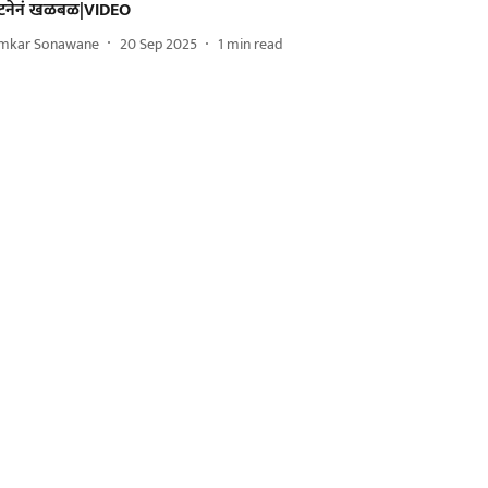
टनेनं खळबळ|VIDEO
mkar Sonawane
20 Sep 2025
1
min read