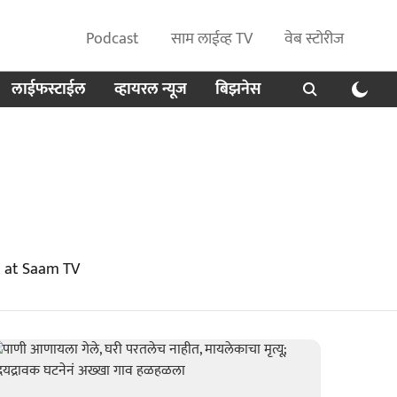
Podcast
साम लाईव्ह TV
वेब स्टोरीज
लाईफस्टाईल
व्हायरल न्यूज
बिझनेस
t at Saam TV