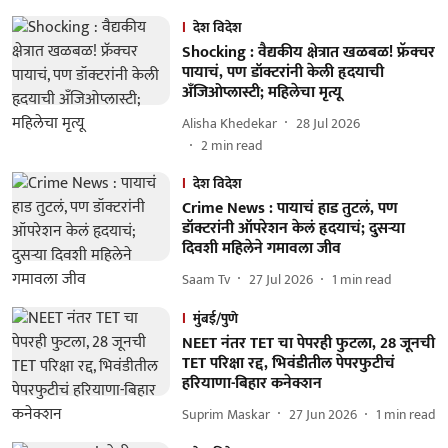
देश विदेश
Shocking : वैद्यकीय क्षेत्रात खळबळ! फ्रॅक्चर
पायाचं, पण डॉक्टरांनी केली हृदयाची
अँजिओप्लास्टी; महिलेचा मृत्यू
Alisha Khedekar
28 Jul 2026
2
min read
देश विदेश
Crime News : पायाचं हाड तुटलं, पण
डॉक्टरांनी ऑपरेशन केलं हृदयाचं; दुसऱ्या
दिवशी महिलेने गमावला जीव
Saam Tv
27 Jul 2026
1
min read
मुंबई/पुणे
NEET नंतर TET चा पेपरही फुटला, 28 जूनची
TET परिक्षा रद्द, भिवंडीतील पेपरफुटीचं
हरियाणा-बिहार कनेक्शन
Suprim Maskar
27 Jun 2026
1
min read