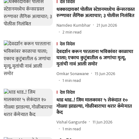
देश विदेश
धक्कादायक! पोलीस स्टेशनमध्येच कॅन्सरग्रस्त
रुग्णावर लैंगिक अत्याचार; ३ पोलीस निलंबित
Namdeo Kumbhar
21 Jun 2026
2
min read
देश विदेश
देवदर्शन करून परतताना भविकांवर काळाचा
घाला; एकाच कुटुंबातील 6 जणांचा मृत्यू,
मृतांची नावं आली समोर
Omkar Sonawane
15 Jun 2026
1
min read
देश विदेश
धाड धाड..! जिम मालकावर ५ सेकंदात १०
गोळ्या झाडल्या, गोळीबाराचा थरार कॅमेऱ्यात
कैद
Vishal Gangurde
11 Jun 2026
1
min read