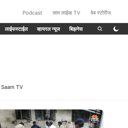
Podcast
साम लाईव्ह TV
वेब स्टोरीज
लाईफस्टाईल
व्हायरल न्यूज
बिझनेस
at Saam TV