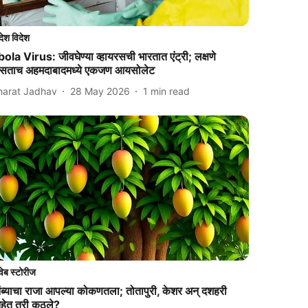
देश विदेश
ola Virus: जीवघेण्या व्हायरसची भारतात एंट्री; लक्षणे
िसताच अहमदाबादमध्ये एकजण आयसोलेट
harat Jadhav
28 May 2026
1
min read
वेब स्टोरीज
ंब्याचा राजा आपल्या कोकणतला; तोतापुरी, केशर अन् दशहरी
हेत तरी कुठले?