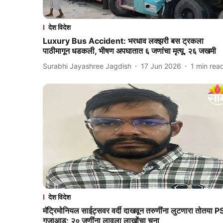
देश विदेश
Luxury Bus Accident: भरधाव लक्झरी बस ट्रकला
पाठीमागून धडकली, भीषण अपघातात ६ जणांचा मृत्यू, २६ जखमी
Surabhi Jayashree Jagdish
17 Jun 2026
1
min rea
देश विदेश
मॅट्रिमोनियल साईट्सवर वर्दी दाखवून तरुणींना लुटणारा तोतया P
गजाआड; २० जणींना लावला लाखोंचा चुना