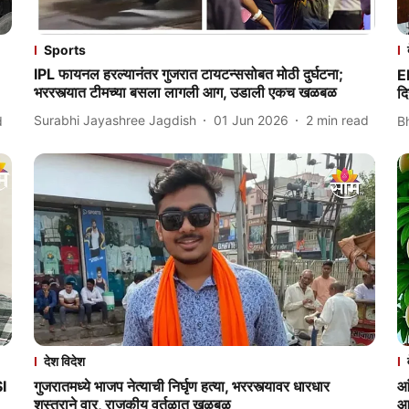
Sports
IPL फायनल हरल्यानंतर गुजरात टायटन्ससोबत मोठी दुर्घटना;
Eb
भररस्त्यात टीमच्या बसला लागली आग, उडाली एकच खळबळ
द
Surabhi Jayashree Jagdish
01 Jun 2026
2
min read
d
B
देश विदेश
SI
गुजरातमध्ये भाजप नेत्याची निर्घृण हत्या, भररस्त्यावर धारधार
आ
शस्त्राने वार, राजकीय वर्तुळात खळबळ
आ