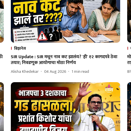
बिझनेस
ठी
SIR Update : SIR मधून नाव कट झालंय? 'ही' १२ कागदपत्रे ठेवा
मो
तयार; निवडणूक आयोगाचा मोठा निर्णय
रा
Alisha Khedekar
04 Aug 2026
1
min read
B