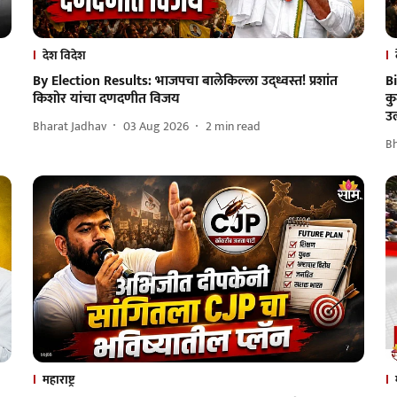
देश विदेश
By Election Results: भाजपचा बालेकिल्ला उद्ध्वस्त! प्रशांत
B
किशोर यांचा दणदणीत विजय
कु
उ
Bharat Jadhav
03 Aug 2026
2
min read
B
महाराष्ट्र