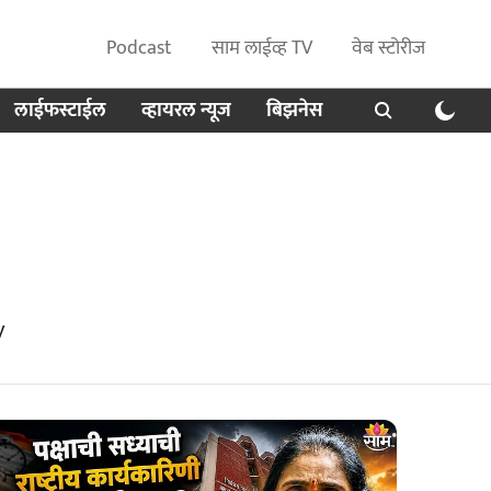
Podcast
साम लाईव्ह TV
वेब स्टोरीज
लाईफस्टाईल
व्हायरल न्यूज
बिझनेस
V