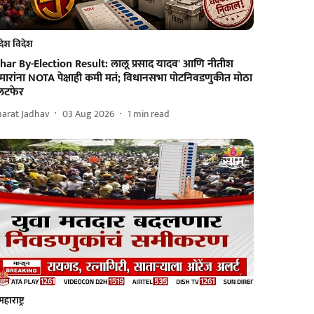
देश विदेश
ihar By-Election Result: लालू प्रसाद यादव' आणि नीतीश
मारांना NOTA पेक्षाही कमी मतं; विधानसभा पोटनिवडणुकीत मोठा
लटफेर
harat Jadhav
03 Aug 2026
1
min read
महाराष्ट्र