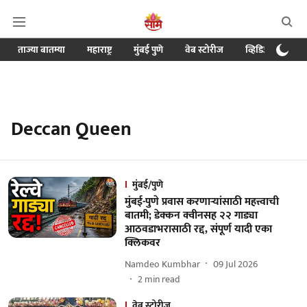
ताज्या बातम्या
महाराष्ट्र
मुंबई पुणे
वेब स्टोरीज
व्हिडिओ
क्र
Deccan Queen
मुंबई/पुणे
मुंबई-पुणे प्रवास करणाऱ्यांसाठी महत्त्वाची
बातमी; डेक्कन क्वीनसह २२ गाड्या
आठवडाभरासाठी रद्द, संपूर्ण यादी एका
क्लिकवर
Namdeo Kumbhar
09 Jul 2026
2
min read
वेब स्टोरीज