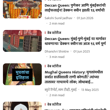
Deccan Queen: पुणेकर आणि मुंबईकरांची
लाईफलाईन! डेक्कन क्वीन झाली ९६ वर्षांची
Sakshi Sunil Jadhav
01 Jun 2026
2
min read
वेब स्टोरीज
Deccan Queen: मुंबई-पुणे-मुंबई या मार्गावर
धावणाऱ्या 'डेक्कन क्वीन'ला आज ९६ वर्ष पूर्ण
Dhanshri Shintre
01 Jun 2025
3
min read
वेब स्टोरीज
Mughal Queens History: मुगलांमधील
सर्वात शक्तीशाली राणी कोणती? त्यांच्या
तालावर नाचायचे लोक; जोधाबाई...
ब्युरो रिपोर्ट, साम टीव्ही, मुंबई
13 May 2025
2
min read
वेब स्टोरीज