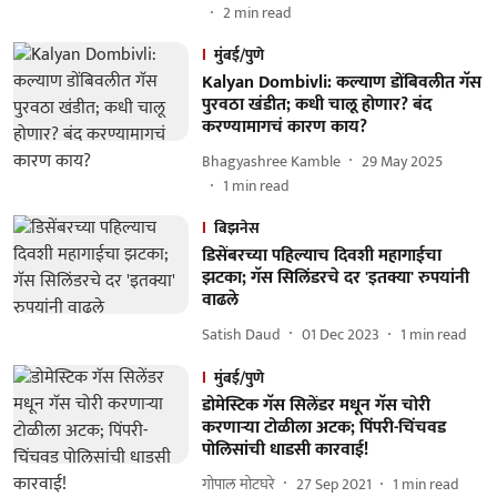
2
min read
मुंबई/पुणे
Kalyan Dombivli: कल्याण डोंबिवलीत गॅस
पुरवठा खंडीत; कधी चालू होणार? बंद
करण्यामागचं कारण काय?
Bhagyashree Kamble
29 May 2025
1
min read
बिझनेस
डिसेंबरच्या पहिल्याच दिवशी महागाईचा
झटका; गॅस सिलिंडरचे दर 'इतक्या' रुपयांनी
वाढले
Satish Daud
01 Dec 2023
1
min read
मुंबई/पुणे
डोमेस्टिक गॅस सिलेंडर मधून गॅस चोरी
करणाऱ्या टोळीला अटक; पिंपरी-चिंचवड
पोलिसांची धाडसी कारवाई!
गोपाल मोटघरे
27 Sep 2021
1
min read