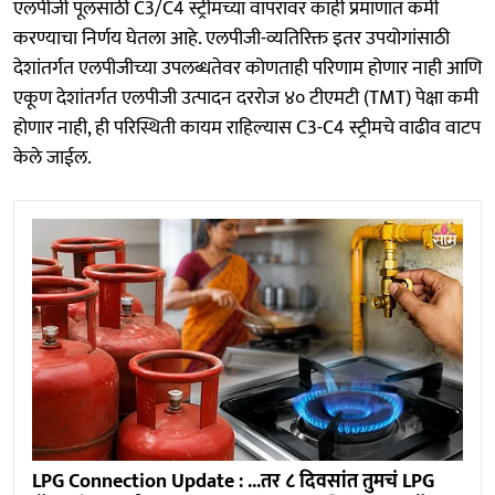
एलपीजी पूलसाठी C3/C4 स्ट्रीमच्या वापरावर काही प्रमाणात कमी
करण्याचा निर्णय घेतला आहे. एलपीजी-व्यतिरिक्त इतर उपयोगांसाठी
देशांतर्गत एलपीजीच्या उपलब्धतेवर कोणताही परिणाम होणार नाही आणि
एकूण देशांतर्गत एलपीजी उत्पादन दररोज ४० टीएमटी (TMT) पेक्षा कमी
होणार नाही, ही परिस्थिती कायम राहिल्यास C3-C4 स्ट्रीमचे वाढीव वाटप
केले जाईल.
LPG Connection Update : ...तर ८ दिवसांत तुमचं LPG