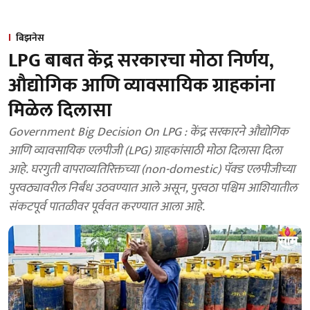
बिझनेस
LPG बाबत केंद्र सरकारचा मोठा निर्णय,
औद्योगिक आणि व्यावसायिक ग्राहकांना
मिळेल दिलासा
Government Big Decision On LPG : केंद्र सरकारने औद्योगिक
आणि व्यावसायिक एलपीजी (LPG) ग्राहकांसाठी मोठा दिलासा दिला
आहे. घरगुती वापराव्यतिरिक्तच्या (non-domestic) पॅक्ड एलपीजीच्या
पुरवठ्यावरील निर्बंध उठवण्यात आले असून, पुरवठा पश्चिम आशियातील
संकटपूर्व पातळीवर पूर्ववत करण्यात आला आहे.