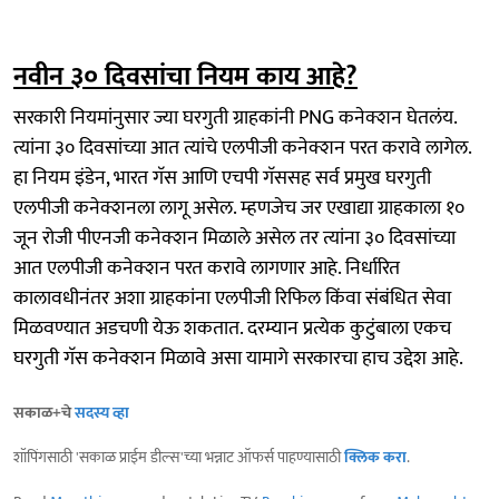
नवीन ३० दिवसांचा नियम काय आहे?
सरकारी नियमांनुसार ज्या घरगुती ग्राहकांनी PNG कनेक्शन घेतलंय.
त्यांना ३० दिवसांच्या आत त्यांचे एलपीजी कनेक्शन परत करावे लागेल.
हा नियम इंडेन, भारत गॅस आणि एचपी गॅससह सर्व प्रमुख घरगुती
एलपीजी कनेक्शनला लागू असेल. म्हणजेच जर एखाद्या ग्राहकाला १०
जून रोजी पीएनजी कनेक्शन मिळाले असेल तर त्यांना ३० दिवसांच्या
आत एलपीजी कनेक्शन परत करावे लागणार आहे. निर्धारित
कालावधीनंतर अशा ग्राहकांना एलपीजी रिफिल किंवा संबंधित सेवा
मिळवण्यात अडचणी येऊ शकतात. दरम्यान प्रत्येक कुटुंबाला एकच
घरगुती गॅस कनेक्शन मिळावे असा यामागे सरकारचा हाच उद्देश आहे.
सकाळ+चे
सदस्य व्हा
शॉपिंगसाठी 'सकाळ प्राईम डील्स'च्या भन्नाट ऑफर्स पाहण्यासाठी
क्लिक करा
.