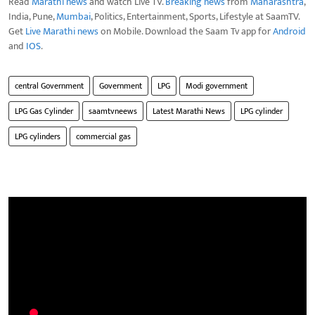
Read
Marathi news
and watch Live TV.
Breaking news
from
Maharashtra
,
India, Pune,
Mumbai
, Politics, Entertainment, Sports, Lifestyle at SaamTV.
Get
Live Marathi news
on Mobile. Download the Saam Tv app for
Android
and
IOS
.
central Government
Government
LPG
Modi government
LPG Gas Cylinder
saamtvneews
Latest Marathi News
LPG cylinder
LPG cylinders
commercial gas