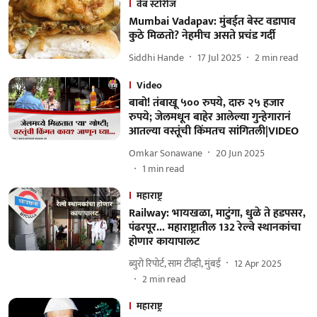
वेब स्टोरीज
Mumbai Vadapav: मुंबईत बेस्ट वडापाव
कुठे मिळतो? नेहमीच असते प्रचंड गर्दी
Siddhi Hande
17 Jul 2025
2
min read
Video
बाबो! तंबाखू ५०० रुपये, दारु २५ हजार
रुपये; जेलमधून बाहेर आलेल्या गुन्हेगारानं
आतल्या वस्तूंची किंमतच सांगितली|VIDEO
Omkar Sonawane
20 Jun 2025
1
min read
महाराष्ट्र
Railway: भायखळा, माटुंगा, धुळे ते हडपसर,
पंढरपूर... महाराष्ट्रातील 132 रेल्वे स्थानकांचा
होणार कायापालट
ब्युरो रिपोर्ट, साम टीव्ही, मुंबई
12 Apr 2025
2
min read
महाराष्ट्र