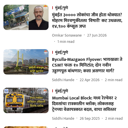
मुंबई/पुणे
मुंबईत ३०००० लोकांचा जीव होता धोक्यात?
मोहरम मिरवणुकीतला 'विषारी' कट उधळला,
१४,९०० कॅप्सूल जप्त
Omkar Sonawane
27 Jun 2026
1
min read
मुंबई/पुणे
Byculla-Mazgaon Flyover: भायखळा ते
CSMT फक्त १० मिनिटांत; दोन नवीन
उड्डाणपूल बांधणार; कसा असणार मार्ग?
Siddhi Hande
22 Apr 2026
2
min read
मुंबई/पुणे
Mumbai Local Block: मध्य रेल्वेवर २
दिवसांचा रात्रकालीन ब्लॉक; लोकलसह
ट्रेनच्या वेळापत्रकात बदल, वाचा सविस्तर
Siddhi Hande
26 Sep 2025
2
min read