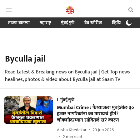
ताज्या बातम्या
महाराष्ट्र
मुंबई पुणे
वेब स्टोरीज
व्हिडिओ
क्र
Byculla jail
Read Latest & Breaking news on Byculla jail | Get Top news
healines, photos & video about Byculla jail at Saam TV
मुंबई/पुणे
Mumbai Crime : फैय्याजला मुंबईतील ३०
हजार नागरिकांना का मारायचं होतं?
चौकशीदरम्यान सांगितलं खरं कारण
Alisha Khedekar
29 Jun 2026
2
min read