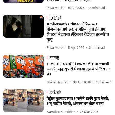
Priya More
16 Jun 2026
2
min read
मुंबई/पुणे
Ambernath Crime: ऑफिसच्या
बॉससोबत अफेअर, २ महिन्यांपूर्वी ब्रेकअप;
शेवटचं भेटायला हॉटेलवर गेलेल्या तरुणीचा
मृत्यू
Priya More
11 Apr 2026
2
min read
महाराष्ट्र
भाजप आमदाराची बिल्डरला जीवे मारण्याची
धमकी; खुद्द सुपारी घेणाऱ्या गुंडाचं पोलिसांना
पत्र
Bharat Jadhav
08 Apr 2026
2
min read
मुंबई/पुणे
पेट्रोल तुटवड्याच्या अफवेने टाकी फुल केली,
अन् गाडीच पेटली, अंबरनाथमधील घटना
Namdeo Kumbhar
26 Mar 2026