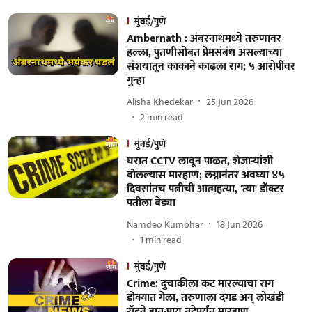
मुंबई/पुणे
Ambernath : अंबरनाथमध्ये तरुणावर
हल्ला, पुतणीसोबत प्रेमसंबंध असल्याच्या
संशयातून काकाने काढला राग; ५ आरोपींवर
गुन्हा
Alisha Khedekar
25 Jun 2026
2
min read
मुंबई/पुणे
घरात CCTV लावून पाळत, शेजाऱ्यांशी
बोलल्यास मारहाण; लग्नानंतर अवघ्या ४५
दिवसांतच पत्नीची आत्महत्या, 'त्या' डॉक्टर
पतीला बेड्या
Namdeo Kumbhar
18 Jun 2026
1
min read
मुंबई/पुणे
Crime: दुचाकीला कट मारल्याचा राग
डोक्यात गेला, तरुणाला दगड अन् लोखंडी
रॉडने हात-पाय तुटेपर्यंत मारहाण