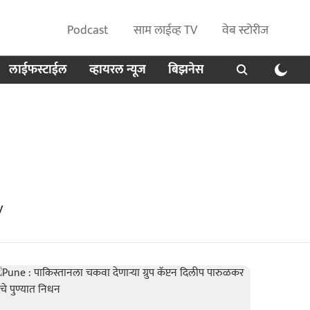
Podcast
साम लाईव्ह TV
वेब स्टोरीज
लाईफस्टाईल
व्हायरल न्यूज
बिझनेस
V