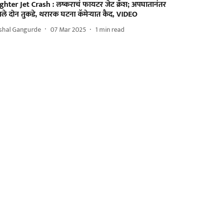
ghter Jet Crash : लष्कराचं फायटर जेट क्रॅश; अपघातानंतर
ले दोन तुकडे, थरारक घटना कॅमेऱ्यात कैद, VIDEO
ishal Gangurde
07 Mar 2025
1
min read