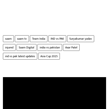
saam
saam tv
Team India
IND vs PAK
Suryakumar yadav
injured
Saam Digital
india vs pakistan
Axar Patel
ind vs pak latest updates
Asia Cup 2025