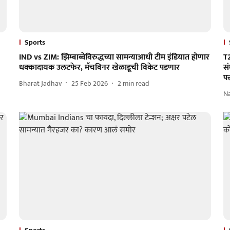
Sports
IND vs ZIM: झिम्बाब्वेविरुद्धच्या सामन्याआधी टीम इंडियात होणार
T
धक्कादायक उलटफेर, मॅचविनर खेळाडूची विकेट पडणार
स
पत
Bharat Jadhav
25 Feb 2026
2
min read
N