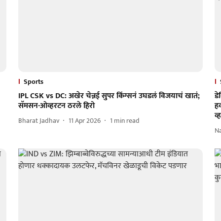
Sports
IPL CSK vs DC: अखेर चेन्नई सुपर किंग्सनं उघडलं विजयाचं खातं;
डे
सॅमसन-ओव्हरटन ठरले हिरो
हव
व
Bharat Jadhav
11 Apr 2026
1
min read
N