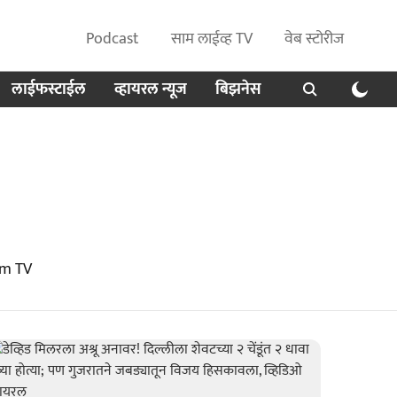
Podcast
साम लाईव्ह TV
वेब स्टोरीज
लाईफस्टाईल
व्हायरल न्यूज
बिझनेस
am TV