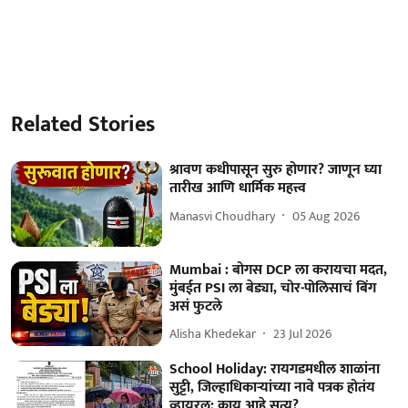
Related Stories
श्रावण कधीपासून सुरु होणार? जाणून घ्या
तारीख आणि धार्मिक महत्त्व
Manasvi Choudhary
05 Aug 2026
Mumbai : बोगस DCP ला करायचा मदत,
मुंबईत PSI ला बेड्या, चोर-पोलिसाचं बिंग
असं फुटले
Alisha Khedekar
23 Jul 2026
School Holiday: रायगडमधील शाळांना
सुट्टी, जिल्हाधिकाऱ्यांच्या नावे पत्रक होतंय
व्हायरल; काय आहे सत्य?