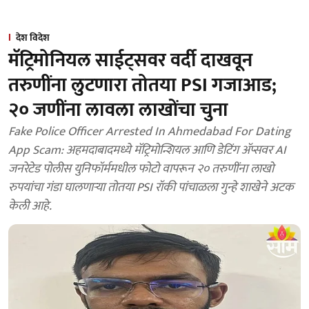
देश विदेश
मॅट्रिमोनियल साईट्सवर वर्दी दाखवून
तरुणींना लुटणारा तोतया PSI गजाआड;
२० जणींना लावला लाखोंचा चुना
Fake Police Officer Arrested In Ahmedabad For Dating
App Scam: अहमदाबादमध्ये मॅट्रिमोन्शियल आणि डेटिंग ॲप्सवर AI
जनरेटेड पोलीस युनिफॉर्ममधील फोटो वापरून २० तरुणींना लाखो
रुपयांचा गंडा घालणाऱ्या तोतया PSI रॉकी पांचाळला गुन्हे शाखेने अटक
केली आहे.