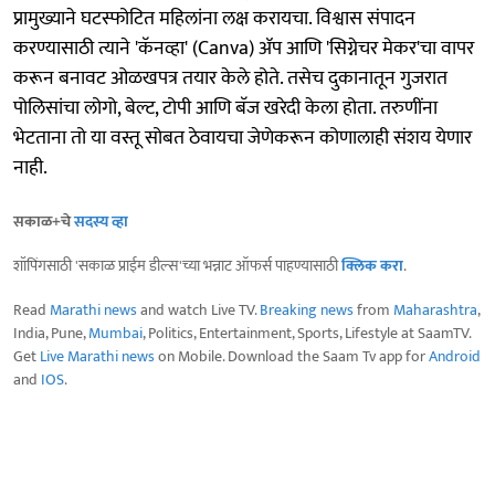
प्रामुख्याने घटस्फोटित महिलांना लक्ष करायचा. विश्वास संपादन
करण्यासाठी त्याने 'कॅनव्हा' (Canva) ॲप आणि 'सिग्नेचर मेकर'चा वापर
करून बनावट ओळखपत्र तयार केले होते. तसेच दुकानातून गुजरात
पोलिसांचा लोगो, बेल्ट, टोपी आणि बॅज खरेदी केला होता. तरुणींना
भेटताना तो या वस्तू सोबत ठेवायचा जेणेकरून कोणालाही संशय येणार
नाही.
सकाळ+चे
सदस्य व्हा
शॉपिंगसाठी 'सकाळ प्राईम डील्स'च्या भन्नाट ऑफर्स पाहण्यासाठी
क्लिक करा
.
Read
Marathi news
and watch Live TV.
Breaking news
from
Maharashtra
,
India, Pune,
Mumbai
, Politics, Entertainment, Sports, Lifestyle at SaamTV.
Get
Live Marathi news
on Mobile. Download the Saam Tv app for
Android
and
IOS
.