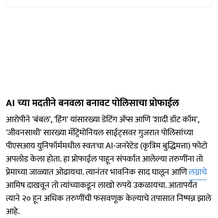
AI च्या मदतीने बनवला बनावट पोलिसाचा प्रोफाईल
आरोपीने 'बंबल', 'हिंग' यांसारख्या डेटिंग ॲप्स आणि 'शादी डॉट कॉम',
'जीवनसाथी' सारख्या मॅट्रिमोनियल साईट्सवर गुजरात पोलिसांच्या
पीएसआय युनिफॉर्ममधील स्वतःचा AI-जनरेटेड (कृत्रिम बुद्धिमत्ता) फोटो
अपलोड केला होता. हा प्रोफाईल पाहून संपर्कात आलेल्या तरुणींना तो
प्रेमाच्या जाळ्यात ओढायचा. त्यानंतर भावनिक साद घालून आणि
लग्नाचे
आमिष दाखवून तो त्यांच्याकडून लाखो रुपये उकळायचा. आतापर्यंत
त्याने २० हून अधिक तरुणींची फसवणूक केल्याचे तपासात निष्पन्न झाले
आहे.