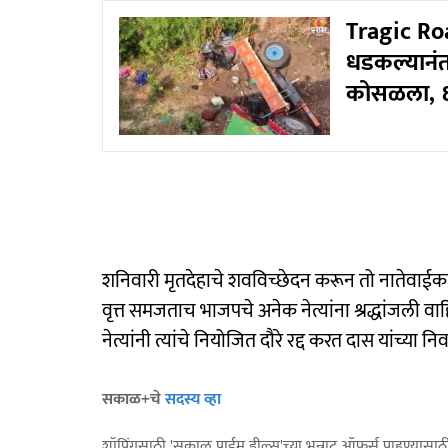
Tragic Ro
धडकल्यानंतर 
कोसळला, ६ 
शनिवारी मृतदेहाचे शवविच्छेदन करून तो नातेवाईकां
वृत्त समजताच भाजपचे अनेक नेत्यांना श्रद्धांजली 
नेत्यांनी त्यांचे नियोजित दौरे रद्द करत दास यांच्य
सकाळ+चे
सदस्य व्हा
शॉपिंगसाठी 'सकाळ प्राईम डील्स'च्या भन्नाट ऑफर्स पाहण्यासा