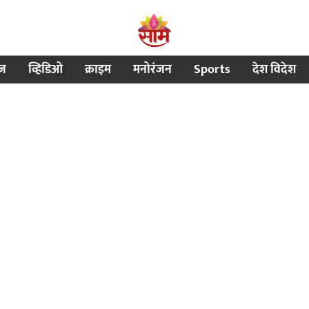
ीज
व्हिडिओ
क्राइम
मनोरंजन
Sports
देश विदेश