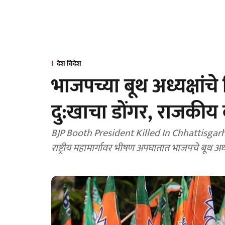
देश विदेश
भाजपच्या बूथ अध्यक्षां
दु:खाचा डोंगर, राजकीय
BJP Booth President Killed In Chhattisgar
राष्ट्रीय महामार्गावर भीषण अपघातात भाजपचे बूथ अध्