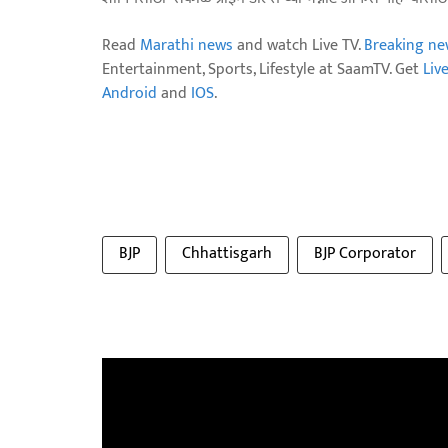
Read
Marathi news
and watch Live TV.
Breaking ne
Entertainment, Sports, Lifestyle at SaamTV. Get
Liv
Android
and
IOS
.
BJP
Chhattisgarh
BJP Corporator