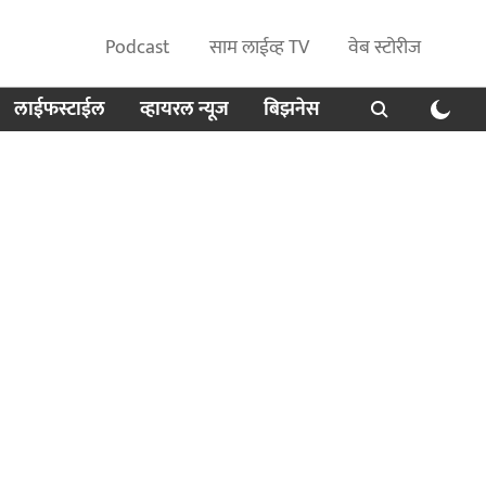
Podcast
साम लाईव्ह TV
वेब स्टोरीज
लाईफस्टाईल
व्हायरल न्यूज
बिझनेस