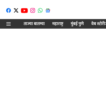
ताज्या बातम्या
महाराष्ट्र
मुंबई पुणे
वेब स्टोर