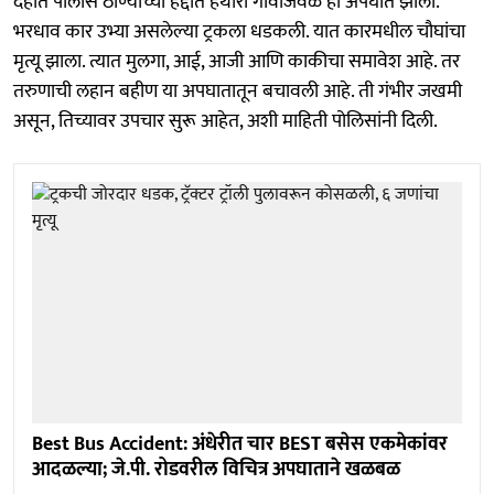
देहात पोलीस ठाण्याच्या हद्दीत हथौरा गावाजवळ हा अपघात झाला.
भरधाव कार उभ्या असलेल्या ट्रकला धडकली. यात कारमधील चौघांचा
मृत्यू झाला. त्यात मुलगा, आई, आजी आणि काकीचा समावेश आहे. तर
तरुणाची लहान बहीण या अपघातातून बचावली आहे. ती गंभीर जखमी
असून, तिच्यावर उपचार सुरू आहेत, अशी माहिती पोलिसांनी दिली.
Best Bus Accident: अंधेरीत चार BEST बसेस एकमेकांवर
आदळल्या; जे.पी. रोडवरील विचित्र अपघाताने खळबळ