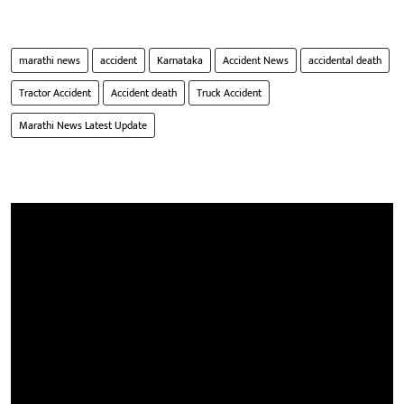
marathi news
accident
Karnataka
Accident News
accidental death
Tractor Accident
Accident death
Truck Accident
Marathi News Latest Update