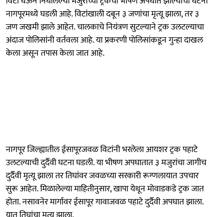
विटा घेऊन निघालेल्या मजुरांच्या ट्रकचा भीषण अपघात झाल्याची घटना
नागपूरमध्ये घडली आहे. विटांखाली दबून ३ जणांचा मृत्यू झाला, तर ३
जण जखमी झाले आहेत. चालकाचे नियंत्रण सुटल्याने ट्रक उलटल्याचा
अंदाज पोलिसांनी वर्तवला आहे. या प्रकरणी पोलिसांकडून गुन्हा दाखल
केला असून तपास केला जात आहे.
नागपूर जिल्ह्यातील ईसापूरजवळ विटांनी भरलेला आयशर ट्रक पहाटे
उलटल्याची दुर्दैवी घटना घडली. या भीषण अपघातात ३ मजुरांचा जागीच
दुर्दैवी मृत्यू झाला तर तिघांवर जवळच्या सरकारी रूग्णलायात उपचार
सुरू आहेत. मिळालेल्या माहितीनुसार, खापा येथून मोवाडकडे ट्रक जात
होता. नसावनेर मार्गावर ईसापूर गावाजवळ पहाटे दुर्दैवी अपघात झाला.
यात तिघांचा मृत्यू झाला.