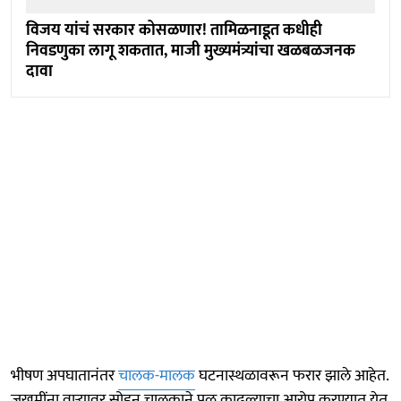
विजय यांचं सरकार कोसळणार! तामिळनाडूत कधीही
निवडणुका लागू शकतात, माजी मुख्यमंत्र्यांचा खळबळजनक
दावा
भीषण अपघातानंतर
चालक-मालक
घटनास्थळावरून फरार झाले आहेत.
जखमींना वाऱ्यावर सोडून चालकाने पळ काढल्याचा आरोप करण्यात येत