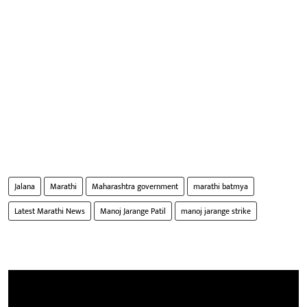
Jalana
Marathi
Maharashtra government
marathi batmya
Latest Marathi News
Manoj Jarange Patil
manoj jarange strike