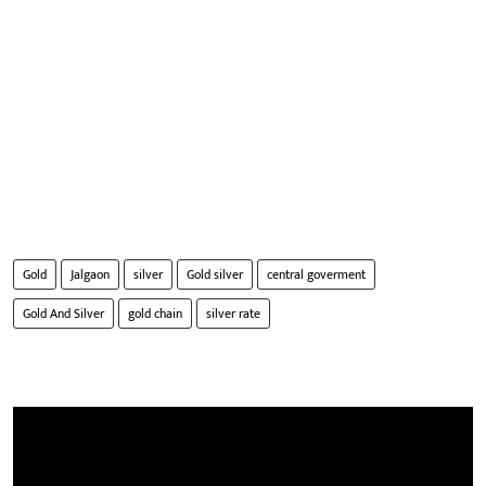
Gold
Jalgaon
silver
Gold silver
central goverment
Gold And Silver
gold chain
silver rate