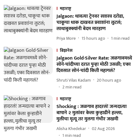
महाराष्ट्र
Jalgaon: धावत्या ट्रेनवर सशस्त्र दरोडा,
चाकूचा धाक दाखवत प्रवाशांना लुटलं;
लाथाबुक्क्यांनी बेदम मारहाण
Priya More
15 hours ago
1
min read
बिझनेस
Jalgaon Gold-Silver Rate: जळगावमध्ये
सोने-चांदीच्या दरात पुन्हा मोठी उसळी; एका
दिवसात सोनं-चांदी किती महागलं?
Shruti Vilas Kadam
20 hours ago
2
min read
महाराष्ट्र
Shocking : जळगाव हादरलं! जन्मदात्या
बापाने २ मुलांवर केला कुऱ्हाडीने हल्ला,
मुलीचा मृत्यू तर मुलगा गंभीर जखमी
Alisha Khedekar
02 Aug 2026
1
min read