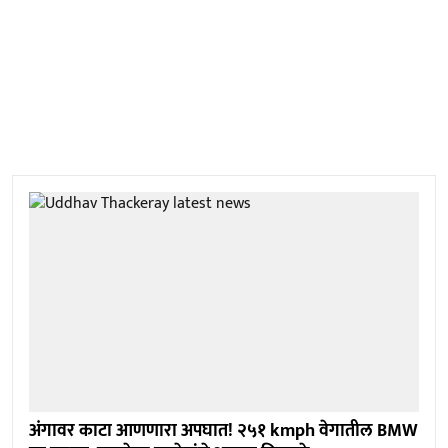
अंगावर काटा आणणारा अपघात! २५१ kmph वेगातील BMW