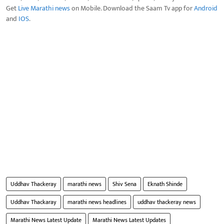
Get
Live Marathi news
on Mobile. Download the Saam Tv app for
Android
and
IOS
.
Uddhav Thackeray
marathi news
Shiv Sena
Eknath Shinde
Uddhav Thackaray
marathi news headlines
uddhav thackeray news
Marathi News Latest Update
Marathi News Latest Updates