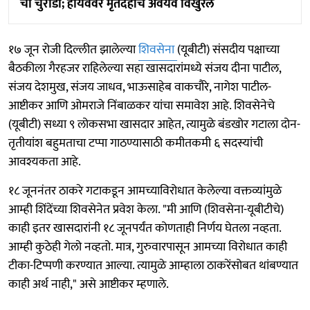
चा चुराडा; हायवेवर मृतदेहांचे अवयव विखुरले
१७ जून रोजी दिल्लीत झालेल्या
शिवसेना
(यूबीटी) संसदीय पक्षाच्या
बैठकीला गैरहजर राहिलेल्या सहा खासदारांमध्ये संजय दीना पाटील,
संजय देशमुख, संजय जाधव, भाऊसाहेब वाकचौरे, नागेश पाटील-
आष्टीकर आणि ओमराजे निंबाळकर यांचा समावेश आहे. शिवसेनेचे
(यूबीटी) सध्या ९ लोकसभा खासदार आहेत, त्यामुळे बंडखोर गटाला दोन-
तृतीयांश बहुमताचा टप्पा गाठण्यासाठी कमीतकमी ६ सदस्यांची
आवश्यकता आहे.
१८ जूननंतर ठाकरे गटाकडून आमच्याविरोधात केलेल्या वक्तव्यांमुळे
आम्ही शिंदेंच्या शिवसेनेत प्रवेश केला. "मी आणि (शिवसेना-यूबीटीचे)
काही इतर खासदारांनी १८ जूनपर्यंत कोणताही निर्णय घेतला नव्हता.
आम्ही कुठेही गेलो नव्हतो. मात्र, गुरुवारपासून आमच्या विरोधात काही
टीका-टिप्पणी करण्यात आल्या. त्यामुळे आम्हाला ठाकरेंसोबत थांबण्यात
काही अर्थ नाही," असे आष्टीकर म्हणाले.