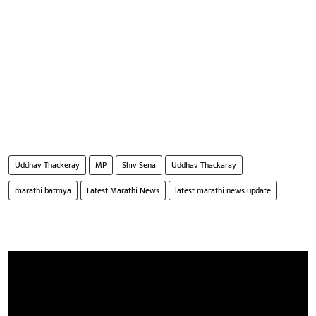
Uddhav Thackeray
MP
Shiv Sena
Uddhav Thackaray
marathi batmya
Latest Marathi News
latest marathi news update