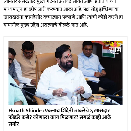
त्यानंतर संसदेतील मुख्य गटनेते अरविंद सावंत आणि प्रतोत यांच्या
माध्यमातून हा व्हीप जारी करण्यात आला आहे. पक्ष सोडू इच्छिणाऱ्या
खासदारांना कायदेशीर कचाट्यात पकडणे आणि त्यांची कोंडी करणे हा
यामागील मुख्य उद्देश असल्याचे बोलले जात आहे.
Eknath Shinde : एकनाथ शिंदेंनी ठाकरेंचे ६ खासदार
फोडले कसे? कोणाला काय मिळणार? सगळं काही आले
समोर