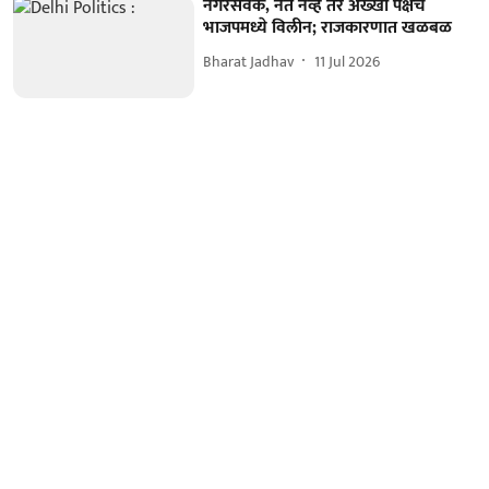
नगरसेवक, नेते नव्हे तर अख्खा पक्षच
भाजपमध्ये विलीन; राजकारणात खळबळ
Bharat Jadhav
11 Jul 2026