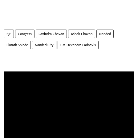
BJP
Congress
Ravindra Chavan
Ashok Chavan
Nanded
Eknath Shinde
Nanded City
CM Devendra Fadnavis