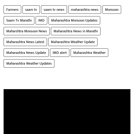
Farmers
saam tv
saam tv news
maharashtra news
Monsoon
Saam Tv Marathi
IMD
Maharashtra Monsoon Updates
Maharshtra Monsoon News
Maharashtra News in Marathi
Maharashtra News Latest
Maharashtra Weather Update
Maharashtra News Update
IMD alert
Maharashtra Weather
Maharashtra Weather Updates