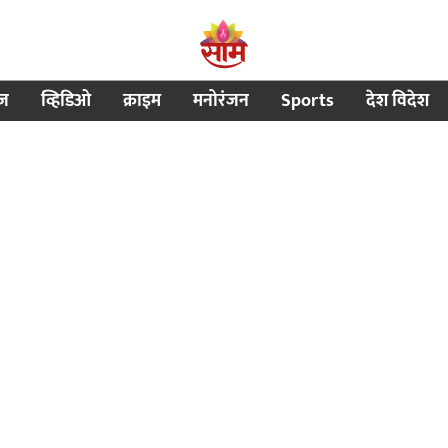
ीज
व्हिडिओ
क्राइम
मनोरंजन
Sports
देश विदेश