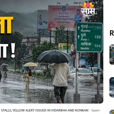
R
ALLS, YELLOW ALERT ISSUED IN VIDARBHA AND KONKAN
Saam