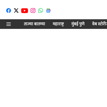
ताज्या बातम्या
महाराष्ट्र
मुंबई पुणे
वेब स्टोर