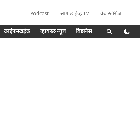
Podcast
साम लाईव्ह TV
वेब स्टोरीज
लाईफस्टाईल
व्हायरल न्यूज
बिझनेस