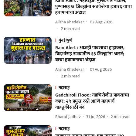
Rain Alert : महाराष्ट्रात मुसळधार पाऊस,
पुण्यासह ७ जिल्ह्यांना सतर्कतेचा इशारा; वाचा
हवामानाचा अंदाज
Alisha Khedekar
02 Aug 2026
2
min read
मुंबई/पुणे
Rain Alert : आजही पावसाचा हाहाकार,
विदर्भासह राज्यातील १३ जिल्ह्यांना अलर्ट;
वाचा हवामानाचा अंदाज
Alisha Khedekar
01 Aug 2026
2
min read
महाराष्ट्र
Gadchiroli Flood: गडचिरोलीत पावसाचा
कहर; २५ प्रमुख रस्ते आणि महामार्ग
वाहतुकीसाठी बंद
Bharat Jadhav
31 Jul 2026
2
min read
महाराष्ट्र