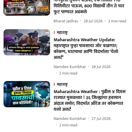
नागपुरात तुफान पाऊस; एक तासात 110
मिलिमीटर पाऊस, 800 विद्यार्थी तीन ते चार
फूट पाण्यात अडकले
Bharat Jadhav
28 Jul 2026
2
min read
महाराष्ट्र
Maharashtra Weather Update:
महाराष्ट्रात पुन्हा पावसाचा जोर वाढणार;
कोकण, घाटमाथा आणि विदर्भाला ‘येलो
अलर्ट’
Namdeo Kumbhar
28 Jul 2026
2
min read
महाराष्ट्र
Maharashtra Weather : पुढील ४ दिवस
राज्यात मुसळधार ! ३६ जिल्ह्यांचा हवामान
अंदाज समोर; विदर्भात ऑरेंज तर कोकणात
यलो अलर्ट
Namdeo Kumbhar
27 Jul 2026
2
min read