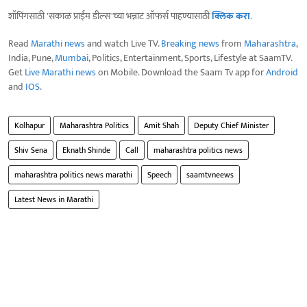
शॉपिंगसाठी 'सकाळ प्राईम डील्स'च्या भन्नाट ऑफर्स पाहण्यासाठी
क्लिक करा
.
Read
Marathi news
and watch Live TV.
Breaking news
from
Maharashtra
,
India, Pune,
Mumbai
, Politics, Entertainment, Sports, Lifestyle at SaamTV.
Get
Live Marathi news
on Mobile. Download the Saam Tv app for
Android
and
IOS
.
Kolhapur
Maharashtra Politics
Amit Shah
Deputy Chief Minister
Shiv Sena
Eknath Shinde
Call
maharashtra politics news
maharashtra politics news marathi
Speech
saamtvneews
Latest News in Marathi