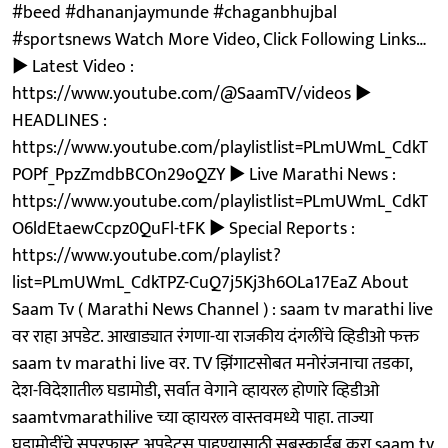
#beed #dhananjaymunde #chaganbhujbal
#sportsnews Watch More Video, Click Following Links…
► Latest Video :
https://www.youtube.com/@SaamTV/videos ►
HEADLINES :
https://www.youtube.com/playlistlist=PLmUWmL_CdkT
POPf_PpzZmdbBCOn29oQZY ► Live Marathi News :
https://www.youtube.com/playlistlist=PLmUWmL_CdkT
O6ldEtaewCcpz0QuFl-tFK ► Special Reports :
https://www.youtube.com/playlist?
list=PLmUWmL_CdkTPZ-CuQ7j5Kj3h6OLa17EaZ About
Saam Tv ( Marathi News Channel ) : saam tv marathi live
वर राहा अपडेट. आखाड्यात रंगणा-या राजकीय दंगलींचे व्हिडीओ फक्त
saam tv marathi live वर. TV झिंगाटसोबत मनोरंजनाचा तडका,
देश-विदेशातील घडामोडी, सर्वात वेगाने व्हायरल होणारे व्हिडीओ
saamtvmarathilive च्या व्हायरल वास्तवमध्ये पाहा. ताज्या
घडामोडींचे सुपरफास्ट अपडेट्स पाहण्यासाठी सबस्क्राईब करा saam tv