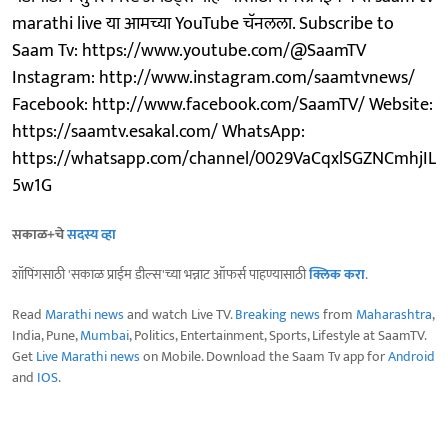
marathi live या आमच्या YouTube चॅनलला. Subscribe to
Saam Tv: https://www.youtube.com/@SaamTV
Instagram: http://www.instagram.com/saamtvnews/
Facebook: http://www.facebook.com/SaamTV/ Website:
https://saamtv.esakal.com/ WhatsApp:
https://whatsapp.com/channel/0029VaCqxlSGZNCmhjIL
5w1G
सकाळ+चे
सदस्य व्हा
शॉपिंगसाठी 'सकाळ प्राईम डील्स'च्या भन्नाट ऑफर्स पाहण्यासाठी
क्लिक करा
.
Read
Marathi news
and watch Live TV.
Breaking news
from
Maharashtra
,
India, Pune,
Mumbai
, Politics, Entertainment, Sports, Lifestyle at SaamTV.
Get
Live Marathi news
on Mobile. Download the Saam Tv app for
Android
and
IOS
.