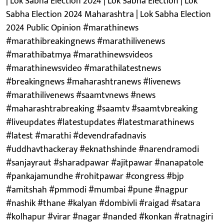
| Lok Sabha Election 2024 | Lok Sabha Election | Lok
Sabha Election 2024 Maharashtra | Lok Sabha Election
2024 Public Opinion #marathinews
#marathibreakingnews #marathilivenews
#marathibatmya #marathinewsvideos
#marathinewsvideo #marathilatestnews
#breakingnews #maharashtranews #livenews
#marathilivenews #saamtvnews #news
#maharashtrabreaking #saamtv #saamtvbreaking
#liveupdates #latestupdates #latestmarathinews
#latest #marathi #devendrafadnavis
#uddhavthackeray #eknathshinde #narendramodi
#sanjayraut #sharadpawar #ajitpawar #nanapatole
#pankajamundhe #rohitpawar #congress #bjp
#amitshah #pmmodi #mumbai #pune #nagpur
#nashik #thane #kalyan #dombivli #raigad #satara
#kolhapur #virar #nagar #nanded #konkan #ratnagiri