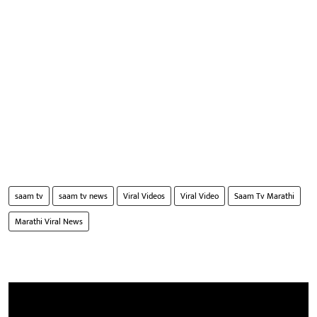
saam tv
saam tv news
Viral Videos
Viral Video
Saam Tv Marathi
Marathi Viral News