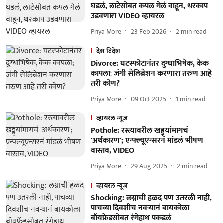
घडलं, लाटेसोबत कपल गेलं वाहून, थरकाप
उडवणारा VIDEO व्हायरल
Priya More
23 Feb 2026
2
min read
देश विदेश
Divorce: घटस्फोटानंतर दुग्धाभिषेक, केक
कापला; जंगी सेलिब्रेशन करणारा तरुण आहे
तरी कोण?
Priya More
09 Oct 2025
1
min read
व्हायरल न्यूज
Pothole: रस्त्यावरील खड्ड्यांमागचं
'अर्थकारण'; एन्फ्ल्यूएन्सरनं मांडलं भीषण
वास्तव, VIDEO
Priya More
29 Aug 2025
2
min read
व्हायरल न्यूज
Shocking: लग्नाची हळद पण उतरली नाही,
पाचव्या दिवशीच नवऱ्यानं बायकोला
बॉयफ्रेंडसोबत रंगेहाथ पकडलं