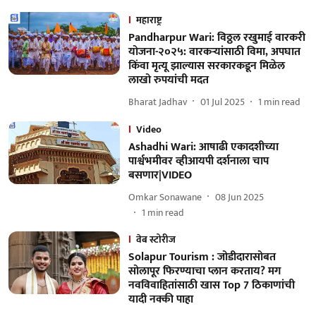
महाराष्ट्र
Pandharpur Wari: विठ्ठल रखुमाई वारकरी
योजना-२०२५: वारकऱ्यांसाठी विमा, अपघात
किंवा मृत्यू झाल्यास सरकारकडून मिळेल
लाखो रुपयांची मदत
Bharat Jadhav
01 Jul 2025
1
min read
Video
Ashadhi Wari: आषाढी एकादशीच्या
पार्श्वभमीवर व्हीआयपी दर्शनाला चाप
बसणार|VIDEO
Omkar Sonawane
08 Jun 2025
1
min read
वेब स्टोरीज
Solapur Tourism : जोडीदारासोबत
सोलापूर फिरण्याचा प्लान करताय? मग
नवविवाहितांसाठी खास Top 7 ठिकाणांची
यादी नक्की पाहा