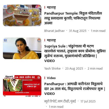
महाराष्ट्र
Pandharpur Temple: विठ्ठल मंदिरातील
लाडू प्रसादाला बुरशी; पाकिटातून निघाल्या
अळ्या
Bharat Jadhav
31 Aug 2025
1
min read
महाराष्ट्र
Supriya Sule : पांडुरंगाला मी मटण
खाल्लेलं चालतं, तुम्हाला काय प्रॉब्लेम: सुप्रिया
सुळेंचं वक्तव्य, मुख्यमंत्र्यांची प्रतिक्रिया |
VIDEO
Yash Shirke
23 Aug 2025
2
min read
Video
Pandharpur : आषाढी वारीनंतर विठ्ठलाचे
दार 24 तास बंद, विठूरायाचे राजोपचार सुरू |
VIDEO
ब्युरो रिपोर्ट, साम टीव्ही, मुंबई
17 Jul 2025
1
min read