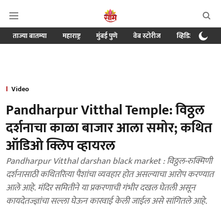
ताज्या बातम्या
महाराष्ट्र
मुंबई पुणे
वेब स्टोरीज
व्हिडिओ
क्र
Video
Pandharpur Vitthal Temple: विठ्ठल
दर्शनाचा काळा बाजार आला समोर; कथित
ऑडिओ क्लिप व्हायरल
Pandharpur Vitthal darshan black market : विठ्ठल-रुक्मिणी
दर्शनासाठी कथितरित्या पैशांचा व्यवहार होत असल्याचा आरोप करण्यात
आले आहे. मंदिर समितीने या प्रकरणाची गंभीर दखल घेतली असून
कायदेतज्ज्ञांचा सल्ला घेऊन कारवाई केली जाईल असे सांगितले आहे.