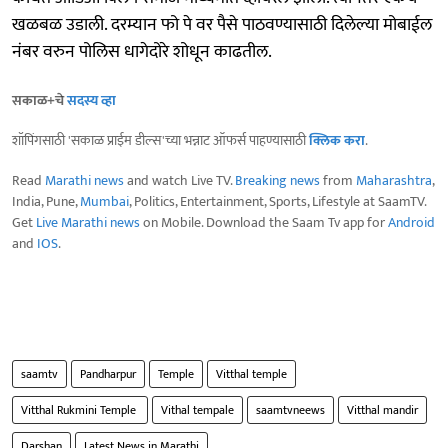
खळबळ उडाली. दरम्यान फो पे वर पैसे पाठवण्यासाठी दिलेल्या मोबाईल
नंबर वरुन पोलिस धागेदोरे शोधून काढतील.
सकाळ+चे
सदस्य व्हा
शॉपिंगसाठी 'सकाळ प्राईम डील्स'च्या भन्नाट ऑफर्स पाहण्यासाठी
क्लिक करा
.
Read
Marathi news
and watch Live TV.
Breaking news
from
Maharashtra
,
India, Pune,
Mumbai
, Politics, Entertainment, Sports, Lifestyle at SaamTV.
Get
Live Marathi news
on Mobile. Download the Saam Tv app for
Android
and
IOS
.
saamtv
Pandharpur
Temple
Vitthal temple
Vitthal Rukmini Temple ‌
Vithal tempale
saamtvneews
Vitthal mandir
Darshan
Latest News in Marathi