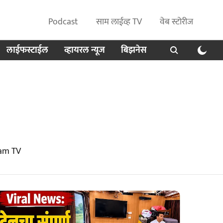
Podcast
साम लाईव्ह TV
वेब स्टोरीज
लाईफस्टाईल
व्हायरल न्यूज
बिझनेस
aam TV