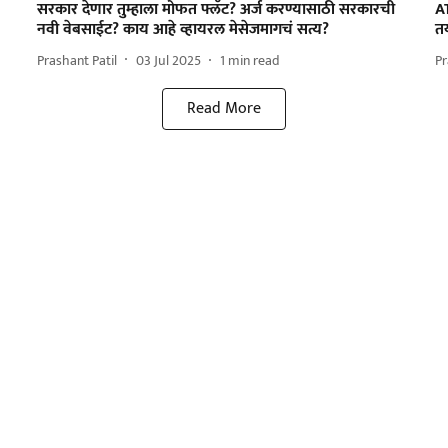
सरकार देणार तुम्हाला मोफत फ्लॅट? अर्ज करण्यासाठी सरकारची
A
नवी वेबसाईट? काय आहे व्हायरल मेसेजमागचं सत्य?
त
Prashant Patil
03 Jul 2025
1
min read
Pr
Read More