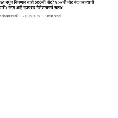
TM मधून निघणार नाही 500ची नोट? ५००ची नोट बंद करण्याची
यारी? काय आहे व्हायरल मेसेजमागचं सत्य?
ashant Patil
21 Jun 2025
1
min read