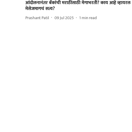
आंदोलनानंतर बँकांची मराठींसाठी मेगाभरती? काय आहे व्हायरल
मेसेजमागचं सत्य?
Prashant Patil
09 Jul 2025
1
min read