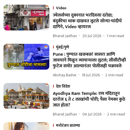
Video
ज्वेलर्सच्या दुकानात भरदिवसा दरोडा;
बंदुकीचा धाक दाखवत लुटले सोन्या-चांदीचे
दागिने, Video व्हायरल
Bharat Jadhav
20 Jul 2026
1
min read
मुंबई/पुणे
Pune : पुण्यात खळबळ! सासरा आणि
जावयाने मिळून व्यापाऱ्याला लुटलं; सीसीटीव्ही
फुटेज समोर आल्यानंतर पोलीसही चक्रावले
Akshay Badve
18 Jul 2026
2
min read
देश विदेश
Ayodhya Ram Temple: राम मंदिरातून
दररोज ६ ते ८ लाखांची चोरी; पैसा नेमका कुठे
जात होता?
Bharat Jadhav
04 Jul 2026
2
min read
मनोरंजन बातम्या