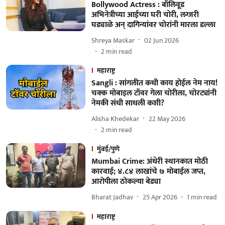
Bollywood Actress : बॉलिवूड
अभिनेत्रीच्या आईच्या घरी चोरी, लग्जरी
घड्याळे अन् दागिन्यांवर चोरांनी मारला डल्ला
Shreya Maskar
02 Jun 2026
2
min read
महाराष्ट्र
Sangli : सांगलीत कधी काय होईल नेम नाय!
चक्क मोबाइल टॉवर गेला चोरीला, चोरट्यांनी
नेमकी संधी साधली कशी?
Alisha Khedekar
22 May 2026
2
min read
मुंबई/पुणे
Mumbai Crime: अंधेरी स्थानकात मोठी
कारवाई; ४.८४ लाखांचे ७ मोबाईल जप्त,
आरोपीला ठोकल्या बेड्या
Bharat Jadhav
25 Apr 2026
1
min read
महाराष्ट्र