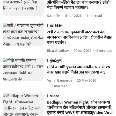
ऑरगॅनिक-झिरो मैद्याला चाप बसणार? झीरो
मैदा विकणं पडणार महागात?
Saam Tv
16 Jun 2026
1
min read
देश विदेश
रात्री ८ वाजताच दुकानांची शटर करा बंद!
सरकारचा नागरिकांना आदेश, शेजारील देशात
काय घडतंय?
Bharat Jadhav
02 Jun 2026
2
min read
मुंबई/पुणे
मोठी बातमी! पुण्यात जमावबंदीनंतर रात्री १०
नंतर खाद्यपदार्थ विक्री अन् पानटपऱ्या बंद
Vishal Gangurde
25 May 2026
1
min read
Video
Badlapur Women Fight: शौचालयाच्या
चावीवरुन दोन महिलांमध्ये जोरदार हाणामारी;
दुकान बनलं WWF चा आखाडा|Video Viral