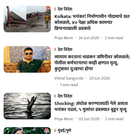
देश विदेश
Kolkata: भयंकर! निर्माणाधीन गोदामाचे छत
कोसळले, ४० पेक्षा अधिक कामगार
ढिगाऱ्याखाली अडकले
Priya More
24 Jun 2026
2
min read
देश विदेश
व्यायाम करताना धाडकन जमिनीवर कोसळले;
पोलीस कर्मचाऱ्याचा काही क्षणात मृत्यू,
कुटुंबावर दु:खाचा डोंगर
Vishal Gangurde
20 Jun 2026
1
min read
देश विदेश
Shocking: अंघोळ करण्यासाठी गेले असता
भयंकर घडलं, ५ मुलांचा डबक्यात बुडून मृत्यू
Priya More
03 Jun 2026
2
min read
मुंबई/पुणे