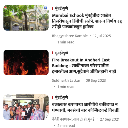
मुंबई/पुणे
Mumbai School: मुंबईतील शाळेत
तिसरीपासून हिंदीची सक्ती, शासन निर्णय रद्द
तरीही पालकांकडून हमीपत्र
Bhagyashree Kamble
12 Jul 2025
1
min read
मुंबई/पुणे
Fire Breakout In Andheri East
Building : साकीनाका परिसरातील
इमारतीला आग,सुदैवाने जीवितहानी नाही
Siddharth Latkar
09 Sep 2023
1
min read
मुंबई/पुणे
बलात्कार करणाऱ्या आरोपींचे वकीलपत्र न
घेण्याची, मनसेची बार कौन्सिलकडे विनंती!
वैदेही काणेकर, साम टीव्ही, मुंबई
27 Sep 2021
2
min read