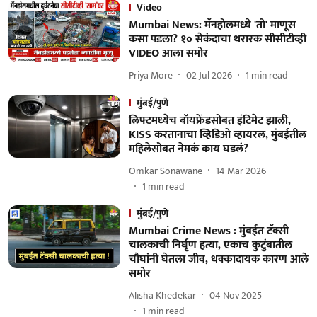
Video
Mumbai News: मॅनहोलमध्ये 'तो' माणूस
कसा पडला? १० सेकंदाचा थरारक सीसीटीव्ही
VIDEO आला समोर
Priya More
02 Jul 2026
1
min read
मुंबई/पुणे
लिफ्टमध्येच बॉयफ्रेंडसोबत इंटिमेट झाली,
KISS करतानाचा व्हिडिओ व्हायरल, मुंबईतील
महिलेसोबत नेमकं काय घडलं?
Omkar Sonawane
14 Mar 2026
1
min read
मुंबई/पुणे
Mumbai Crime News : मुंबईत टॅक्सी
चालकाची निर्घृण हत्या, एकाच कुटुंबातील
चौघांनी घेतला जीव, धक्कादायक कारण आले
समोर
Alisha Khedekar
04 Nov 2025
1
min read